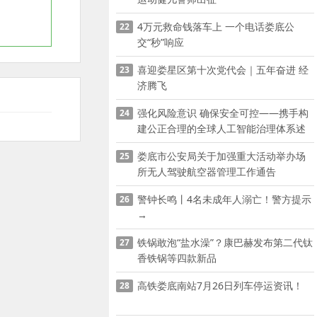
4万元救命钱落车上 一个电话娄底公
22
交“秒”响应
喜迎娄星区第十次党代会｜五年奋进 经
23
济腾飞
强化风险意识 确保安全可控——携手构
24
建公正合理的全球人工智能治理体系述
评之二
娄底市公安局关于加强重大活动举办场
25
所无人驾驶航空器管理工作通告
警钟长鸣丨4名未成年人溺亡！警方提示
26
→
铁锅敢泡“盐水澡”？康巴赫发布第二代钛
27
香铁锅等四款新品
高铁娄底南站7月26日列车停运资讯！
28