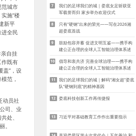
我们的足球我们的城｜娄底女足斩获亚
规范城市
7
军载誉而归 家乡举办欢迎仪式
实施“楼
建新平
只有“硬钢”出来的荣光——写在2026湘
8
超娄底首战
推进全民
鼓励包容并蓄 促进文明互鉴——携手构
9
建公正合理的全球人工智能治理体系述
导亲自挂
评之三
倡导和衷共济 完善全球治理——携手构
工作既有
10
建公正合理的全球人工智能治理体系述
覆盖”，设
评之四
锋模范，
我们的足球我们的城｜解码“湘女超”娄底
11
队“硬钢到底”的精神基因
娄底科技创新工作再传捷报
12
泛动员社
业公司、业
谐共处、
习近平对基础教育工作作出重要指示
13
丽。
喜迎娄星区第十次党代会｜五年善治 和
14