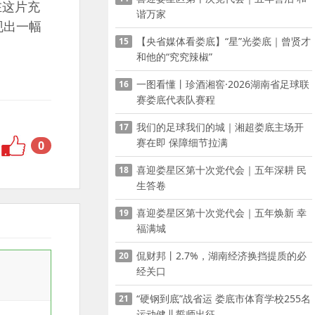
在这片充
谐万家
现出一幅
【央省媒体看娄底】“星”光娄底｜曾贤才
15
和他的“究究辣椒”
一图看懂丨珍酒湘窖·2026湖南省足球联
16
赛娄底代表队赛程
我们的足球我们的城｜湘超娄底主场开
17
赛在即 保障细节拉满
0
喜迎娄星区第十次党代会｜五年深耕 民
18
生答卷
喜迎娄星区第十次党代会｜五年焕新 幸
19
福满城
侃财邦丨2.7%，湖南经济换挡提质的必
20
经关口
“硬钢到底”战省运 娄底市体育学校255名
21
运动健儿誓师出征