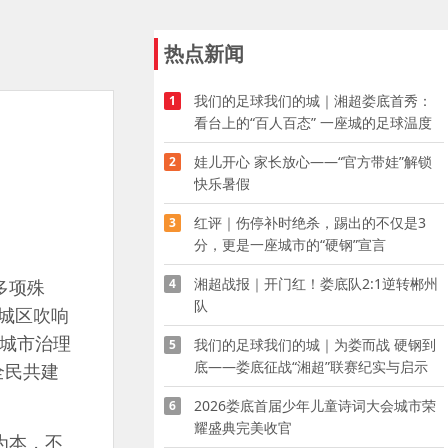
热点新闻
我们的足球我们的城｜湘超娄底首秀：
1
看台上的“百人百态” 一座城的足球温度
娃儿开心 家长放心——“官方带娃”解锁
2
快乐暑假
红评｜伤停补时绝杀，踢出的不仅是3
3
分，更是一座城市的“硬钢”宣言
湘超战报｜开门红！娄底队2:1逆转郴州
4
多项殊
队
城区吹响
的城市治理
我们的足球我们的城｜为娄而战 硬钢到
5
底——娄底征战“湘超”联赛纪实与启示
全民共建
2026娄底首届少年儿童诗词大会城市荣
6
耀盛典完美收官
为本，不